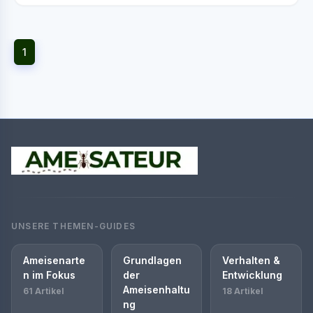
1
UNSERE THEMEN-GUIDES
Ameisenarte
Grundlagen
Verhalten &
n im Fokus
der
Entwicklung
Ameisenhaltu
61 Artikel
18 Artikel
ng