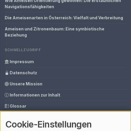
Wie Ameisen Orientierung gewinnen: Die erstaunlichen
Navigationsfähigkeiten
Die Ameisenarten in Österreich: Vielfalt und Verbreitung
Ameisen und Zitronenbaum: Eine symbiotische
Beziehung
SCHNELLZUGRIFF
Impressum
Datenschutz
Unsere Mission
Informationen zur Inhalt
Glossar
Ihre Datenschutzeinstellungen
Cookie-Einstellungen
Media Daten