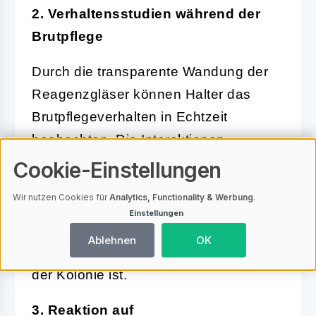
2. Verhaltensstudien während der
Brutpflege
Durch die transparente Wandung der
Reagenzgläser können Halter das
Brutpflegeverhalten in Echtzeit
beobachten. Die Interaktionen
zwischen der Königin und den
Cookie-Einstellungen
Arbeiterinnen während der Eiablage
Wir nutzen Cookies für
Analytics, Functionality & Werbung
.
und der Aufzucht der Larven sind
Einstellungen
besonders interessant und zeigen, wie
Ablehnen
OK
wichtig jede Ameise für das Überleben
der Kolonie ist.
3. Reaktion auf