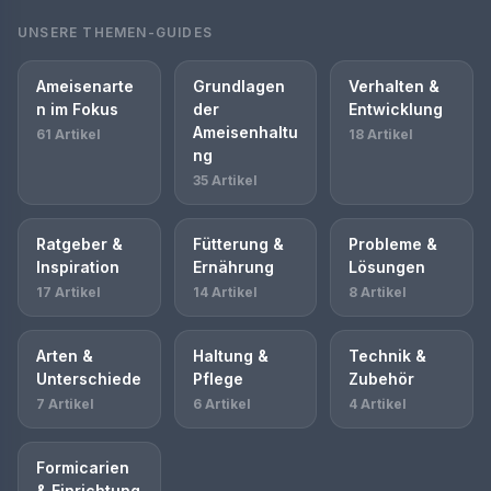
UNSERE THEMEN-GUIDES
Ameisenarte
Grundlagen
Verhalten &
n im Fokus
der
Entwicklung
Ameisenhaltu
61 Artikel
18 Artikel
ng
35 Artikel
Ratgeber &
Fütterung &
Probleme &
Inspiration
Ernährung
Lösungen
17 Artikel
14 Artikel
8 Artikel
Arten &
Haltung &
Technik &
Unterschiede
Pflege
Zubehör
7 Artikel
6 Artikel
4 Artikel
Formicarien
& Einrichtung