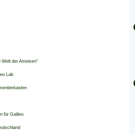
e Welt der Ameisen"
leo Lab
mentierkasten
 für Galileo
eutschland