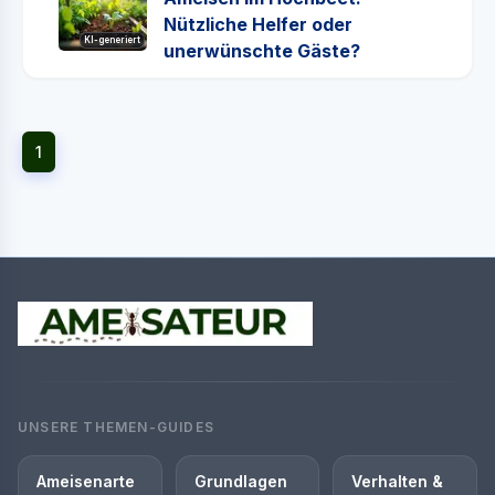
Nützliche Helfer oder
KI-generiert
unerwünschte Gäste?
1
UNSERE THEMEN-GUIDES
Ameisenarte
Grundlagen
Verhalten &