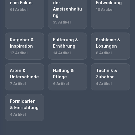
n im Fokus
der
Entwicklung
Ameisenhaltu
61 Artikel
18 Artikel
ng
35 Artikel
Ratgeber &
Fütterung &
Probleme &
Inspiration
Ernährung
Lösungen
17 Artikel
14 Artikel
8 Artikel
Arten &
Haltung &
Technik &
Unterschiede
Pflege
Zubehör
7 Artikel
6 Artikel
4 Artikel
Formicarien
& Einrichtung
4 Artikel