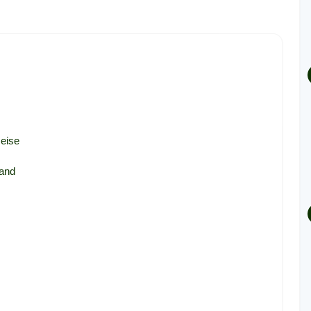
eise
land