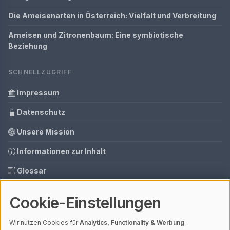
Die Ameisenarten in Österreich: Vielfalt und Verbreitung
Ameisen und Zitronenbaum: Eine symbiotische
Beziehung
SCHNELLZUGRIFF
Impressum
Datenschutz
Unsere Mission
Informationen zur Inhalt
Glossar
Ihre Datenschutzeinstellungen
Cookie-Einstellungen
Media Daten
Wir nutzen Cookies für
Analytics, Functionality & Werbung
.