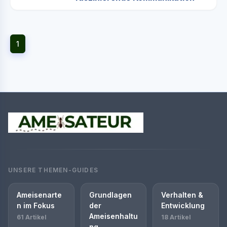
1
UNSERE THEMEN-GUIDES
Ameisenarte
Grundlagen
Verhalten &
n im Fokus
der
Entwicklung
Ameisenhaltu
61 Artikel
18 Artikel
ng