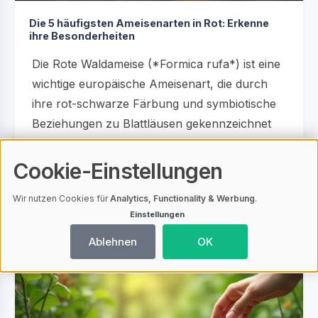
Die 5 häufigsten Ameisenarten in Rot: Erkenne
ihre Besonderheiten
Die Rote Waldameise (*Formica rufa*) ist eine
wichtige europäische Ameisenart, die durch
ihre rot-schwarze Färbung und symbiotische
Beziehungen zu Blattläusen gekennzeichnet
ist. Sie spielt eine entscheidende Rolle im
Ökosystem, indem sie Schädlinge kontrolliert
Cookie-Einstellungen
und zur biologischen Vielfalt beiträgt....
Wir nutzen Cookies für
Analytics, Functionality & Werbung
.
Einstellungen
14.03.2026 18:23
749
Ameisenarten im Fokus
Ablehnen
OK