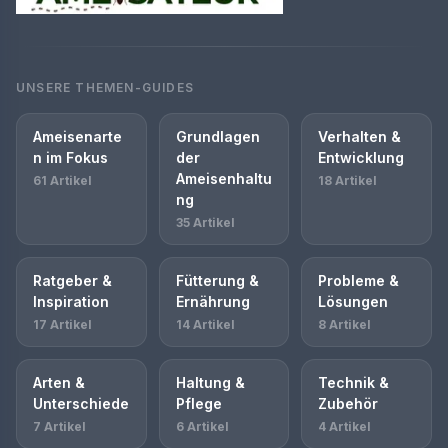
UNSERE THEMEN-GUIDES
Ameisenarte
Grundlagen
Verhalten &
n im Fokus
der
Entwicklung
Ameisenhaltu
61 Artikel
18 Artikel
ng
35 Artikel
Ratgeber &
Fütterung &
Probleme &
Inspiration
Ernährung
Lösungen
17 Artikel
14 Artikel
8 Artikel
Arten &
Haltung &
Technik &
Unterschiede
Pflege
Zubehör
7 Artikel
6 Artikel
4 Artikel