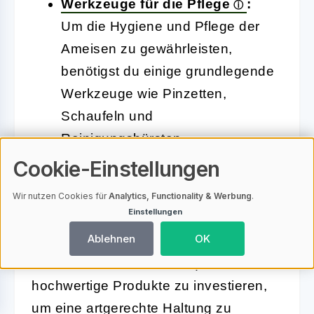
Werkzeuge für die Pflege
:
Um die Hygiene und Pflege der
Ameisen zu gewährleisten,
benötigst du einige grundlegende
Werkzeuge wie Pinzetten,
Schaufeln und
Reinigungsbürsten.
Cookie-Einstellungen
Die Wahl der richtigen Ausstattung und
Wir nutzen Cookies für
Analytics, Functionality & Werbung
.
Einstellungen
Materialien trägt maßgeblich dazu bei,
Ablehnen
OK
dass deine Ameisen gesund und aktiv
bleiben. Es lohnt sich, in qualitativ
hochwertige Produkte zu investieren,
um eine artgerechte Haltung zu