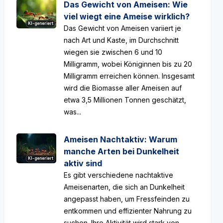
Das Gewicht von Ameisen: Wie
viel wiegt eine Ameise wirklich?
KI-generiert
Das Gewicht von Ameisen variiert je
nach Art und Kaste, im Durchschnitt
wiegen sie zwischen 6 und 10
Milligramm, wobei Königinnen bis zu 20
Milligramm erreichen können. Insgesamt
wird die Biomasse aller Ameisen auf
etwa 3,5 Millionen Tonnen geschätzt,
was...
Ameisen Nachtaktiv: Warum
manche Arten bei Dunkelheit
KI-generiert
aktiv sind
Es gibt verschiedene nachtaktive
Ameisenarten, die sich an Dunkelheit
angepasst haben, um Fressfeinden zu
entkommen und effizienter Nahrung zu
suchen. Ihre Aktivität wird stark von