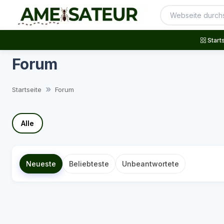
Start
Forum
Startseite
Forum
Alle
Neueste
Beliebteste
Unbeantwortete