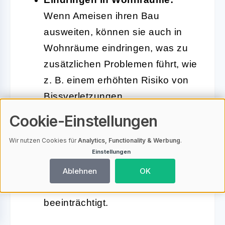
Wenn Ameisen ihren Bau
ausweiten, können sie auch in
Wohnräume eindringen, was zu
zusätzlichen Problemen führt, wie
z. B. einem erhöhten Risiko von
Bissverletzungen.
Cookie-Einstellungen
Schäden an Pflanzen:
Die
Grabaktivitäten können auch die
Wir nutzen Cookies für
Analytics, Functionality & Werbung
.
Einstellungen
Wurzeln von Pflanzen und
Bäumen schädigen, was deren
Ablehnen
OK
Wachstum und Gesundheit
beeinträchtigt.