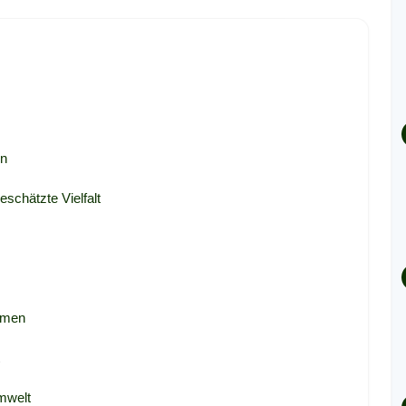
en
schätzte Vielfalt
emen
Umwelt